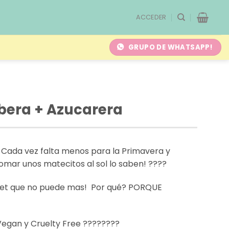
ACCEDER
GRUPO DE WHATSAPP!
rbera + Azucarera
. Cada vez falta menos para la Primavera y
tomar unos matecitos al sol lo saben!
????
 Set que no puede mas! Por qué? PORQUE
 Vegan y Cruelty Free ????????