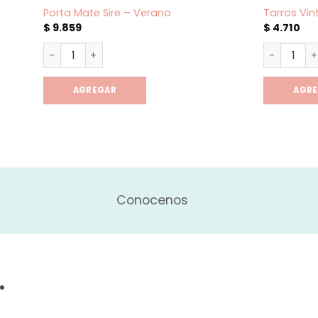
Porta Mate Sire – Verano
Tarros Vin
$
9.859
$
4.710
Porta Mate Sire - Verano cantidad
Tarros Vin
AGREGAR
AGR
Conocenos