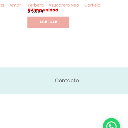
lts – Amor
Yerbera + Azucarera Neo – Garfield
Porta
Última unidad
Últim
$
5.604
$
10.
lts - Amor cantidad
Porta
AGREGAR
Contacto