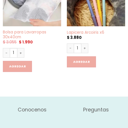
Bolsa para Lavarropas
Lapicera Arcoiris x6
30x40cm
$
3.880
El
El
$
3.055
$
1.990
precio
precio
Lapicera Arcoiris x6 cantidad
original
actual
Bolsa para Lavarropas 30x40cm cantidad
era:
es:
$ 3.055.
$ 1.990.
AGREGAR
AGREGAR
Conocenos
Preguntas