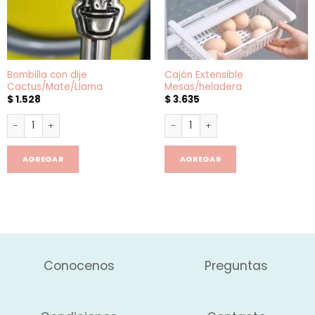
Bombilla con dije
Cajón Extensible
Cactus/Mate/Llama
Mesas/heladera
$
1.528
$
3.635
Bombilla con dije Cactus/Mate/Llama cantidad
Cajón Extensible Mesas/helad
AGREGAR
AGREGAR
Conocenos
Preguntas