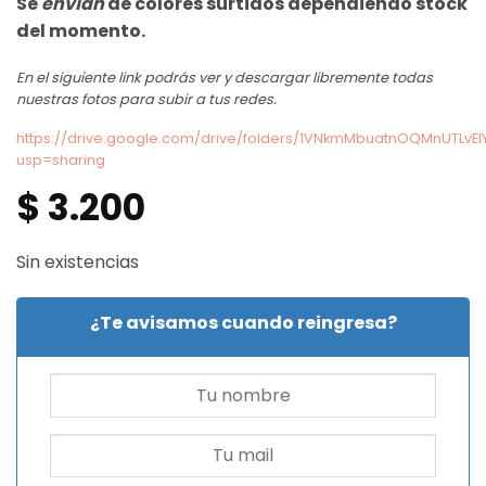
Se
envían
de colores surtidos dependiendo stock
del momento.
En el siguiente link podrás ver y descargar libremente todas
nuestras fotos para subir a tus redes.
https://drive.google.com/drive/folders/1VNkmMbuatnOQMnUTLvE
usp=sharing
$
3.200
Sin existencias
¿Te avisamos cuando reingresa?