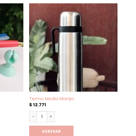
Termo Media Manija
Funda
$
12.771
$
5.0
Termo Media Manija cantidad
Funda
AGREGAR