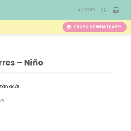
ACCEDER
GRUPO DE WHATSAPP!
rres – Niño
stán acá!
eve