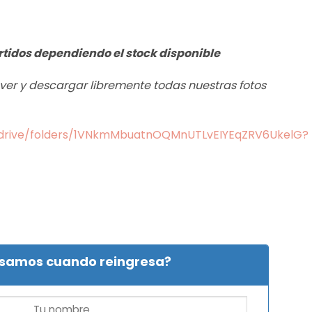
rtidos dependiendo el stock disponible
s ver y descargar libremente todas nuestras fotos
m/drive/folders/1VNkmMbuatnOQMnUTLvEIYEqZRV6UkelG?
isamos cuando reingresa?