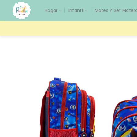
Saltar
Hogar
Infantil
Mates Y Set Mater
al
contenido