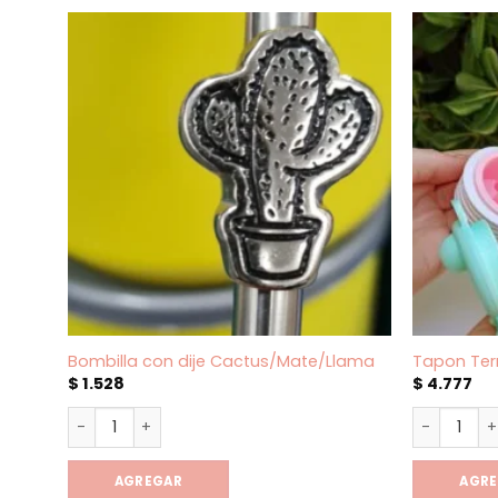
Bombilla con dije Cactus/Mate/Llama
Tapon Ter
$
1.528
$
4.777
Bombilla con dije Cactus/Mate/Llama cantidad
Tapon Ter
AGREGAR
AGR