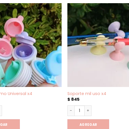
mo Universal x4
Soporte mil uso x4
$
845
mo Universal x4 cantidad
Soporte mil uso x4 cantidad
EGAR
AGREGAR