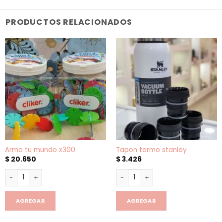
PRODUCTOS RELACIONADOS
Arma tu mundo x300
Tapon termo stanley
$
20.650
$
3.426
Arma tu mundo x300 cantidad
Tapon termo stanley cantidad
AGREGAR
AGREGAR