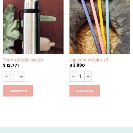
Termo Media Manija
Lapicera Arcoiris x6
$
12.771
$
3.880
Termo Media Manija cantidad
Lapicera Arcoiris x6 cantidad
AGREGAR
AGREGAR