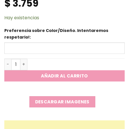
$
3.759
Hay existencias
Preferencia sobre Color/Diseño. Intentaremos
respetarlo!:
Lapicera - Hombre Araña x6 spider man cantidad
AÑADIR AL CARRITO
DESCARGAR IMAGENES