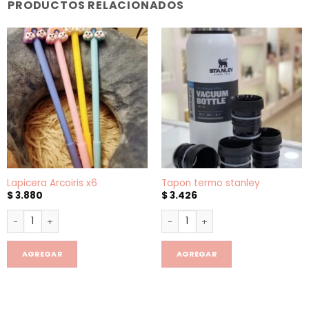
PRODUCTOS RELACIONADOS
Lapicera Arcoiris x6
Tapon termo stanley
$
3.880
$
3.426
Lapicera Arcoiris x6 cantidad
Tapon termo stanley cantidad
AGREGAR
AGREGAR