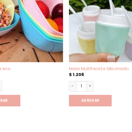
a eco
Mate Multifaceta Siliconado
$
1.206
a eco cantidad
Mate Multifaceta Siliconado
EGAR
AGREGAR