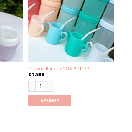
Combo Renata CON GLITTER
Tapo
$
7.856
$
1.11
 cantidad
Combo Renata CON GLITTER cantidad
Tapon
AGREGAR