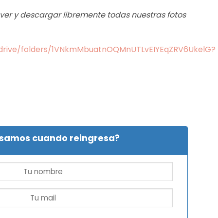
s ver y descargar libremente todas nuestras fotos
m/drive/folders/1VNkmMbuatnOQMnUTLvEIYEqZRV6UkelG?
isamos cuando reingresa?