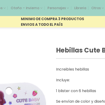
os
Otoño – Invierno
Personajes
Libreria
Otros
MINIMO DE COMPRA 3 PRODUCTOS
ENVIOS A TODO EL PAÍS
Hebillas Cute 
Increibles hebillas
Incluye:
1 blister con 6 hebillas
Se envían de color y dise