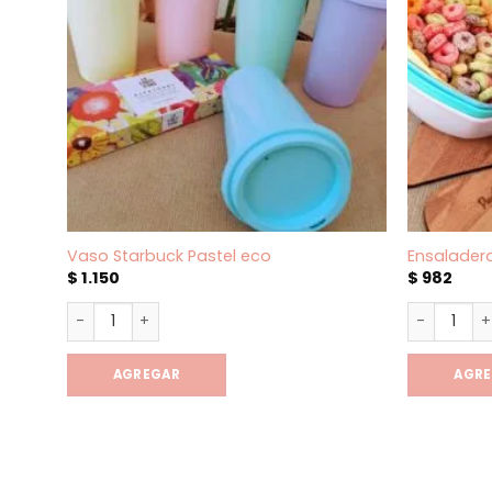
Vaso Starbuck Pastel eco
Ensalader
$
1.150
$
982
Vaso Starbuck Pastel eco cantidad
Ensalader
AGREGAR
AGR