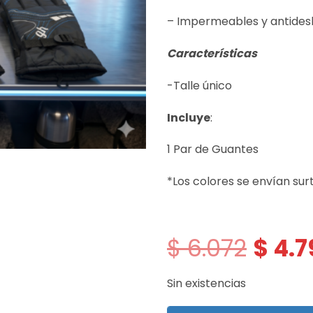
– Impermeables y antidesl
Características
-Talle único
Incluye
:
1 Par de Guantes
*Los colores se envían sur
$
6.072
$
4.7
El
precio
original
era:
Sin existencias
$ 6.072.