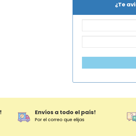
¿Te av
!
Envíos a todo el país!
Por el correo que elijas