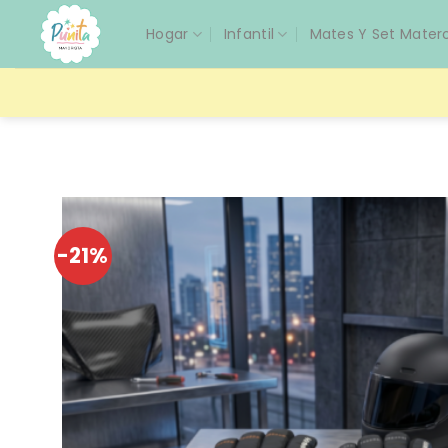
Saltar
Hogar
Infantil
Mates Y Set Mater
al
contenido
-21%