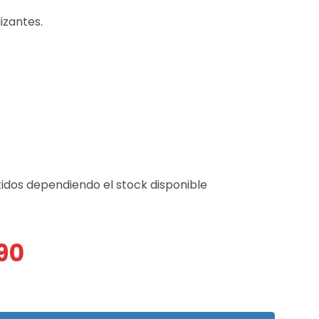
izantes.
tidos dependiendo el stock disponible
90
El
precio
actual
es:
$ 4.790.