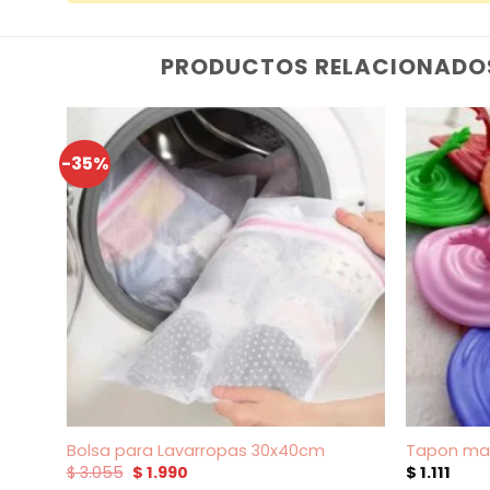
PRODUCTOS RELACIONADO
-35%
Bolsa para Lavarropas 30x40cm
Tapon man
El
El
$
3.055
$
1.990
$
1.111
precio
precio