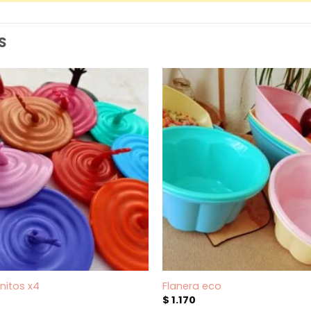
S
itos x4
Flanera eco
$
1.170