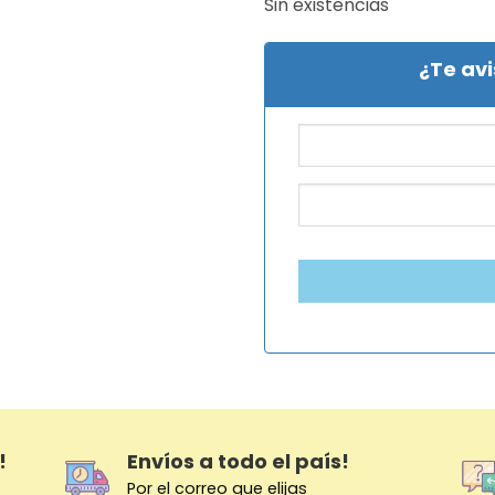
Sin existencias
¿Te av
!
Envíos a todo el país!
Por el correo que elijas