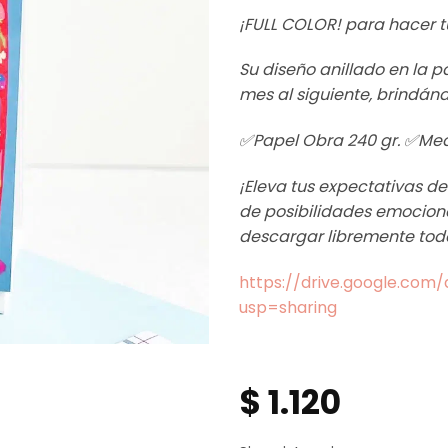
¡FULL COLOR! para hacer tu
Su diseño anillado en la p
mes al siguiente, brindánd
✅Papel Obra 240 gr. ✅Med
¡Eleva tus expectativas de
de posibilidades emocionan
descargar libremente toda
https://drive.google.co
usp=sharing
$
1.120