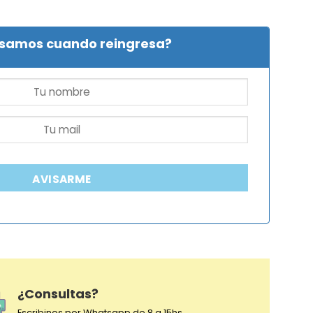
isamos cuando reingresa?
AVISARME
¿Consultas?
Escribinos por Whatsapp de 8 a 15hs