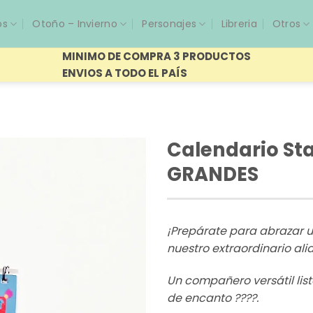
os
Otoño – Invierno
Personajes
Libreria
Otros
MINIMO DE COMPRA 3 PRODUCTOS
ENVIOS A TODO EL PAÍS
Calendario St
GRANDES
¡Prepárate para abrazar 
nuestro extraordinario ali
Un compañero versátil list
de encanto ????.