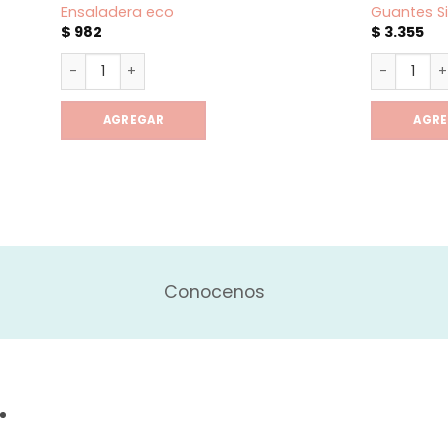
Ensaladera eco
Guantes Si
$
982
$
3.355
Ensaladera eco cantidad
Guantes Si
AGREGAR
AGR
Conocenos