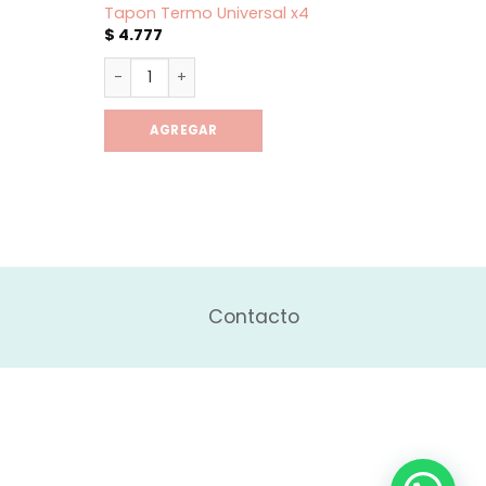
Tapon Termo Universal x4
Termo
$
4.777
$
12.7
dad
Tapon Termo Universal x4 cantidad
Termo
AGREGAR
Contacto