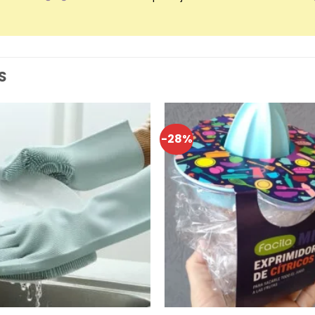
S
-28%