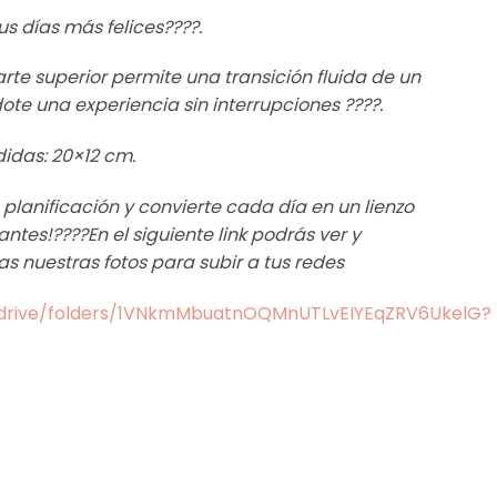
s días más felices????.
arte superior permite una transición fluida de un
ote una experiencia sin interrupciones ????.
idas: 20×12 cm.
 planificación y convierte cada día en un lienzo
tes!????En el siguiente link podrás ver y
s nuestras fotos para subir a tus redes
m/drive/folders/1VNkmMbuatnOQMnUTLvEIYEqZRV6UkelG?