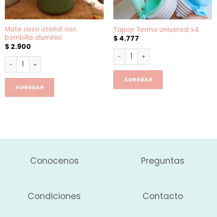
Mate assa otoñal con
Tapon Termo Universal x4
bombilla aluminio
$
4.777
$
2.900
Tapon Termo Universal x4 can
Mate assa otoñal con bombilla aluminio cantidad
AGREGAR
AGREGAR
Conocenos
Preguntas
Condiciones
Contacto