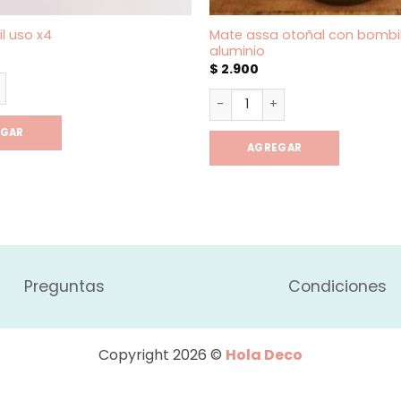
Mate assa otoñal con bombil
l uso x4
aluminio
$
2.900
l uso x4 cantidad
Mate assa otoñal con bombil
EGAR
AGREGAR
Preguntas
Condiciones
Copyright 2026 ©
Hola Deco