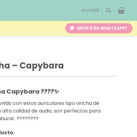
ACCEDER
GRUPO DE WHATSAPP!
cha – Capybara
cha Capybara ????✨
nido con estos auriculares tipo vincha de
lta calidad de audio, son perfectos para
aburar. ????????
ducto: