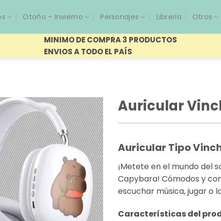
os
Otoño – Invierno
Personajes
Libreria
Otros
MINIMO DE COMPRA 3 PRODUCTOS
ENVIOS A TODO EL PAÍS
Auricular Vin
Auricular Tipo Vin
¡Metete en el mundo del so
Capybara! Cómodos y con a
escuchar música, jugar o l
Características del pro