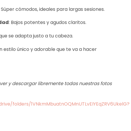
: Súper cómodos, ideales para largas sesiones.
idad
: Bajos potentes y agudos claritos.
que se adapta justo a tu cabeza.
Un estilo único y adorable que te va a hacer
s ver y descargar libremente todas nuestras fotos
m/drive/folders/1VNkmMbuatnOQMnUTLvEIYEqZRV6UkelG?