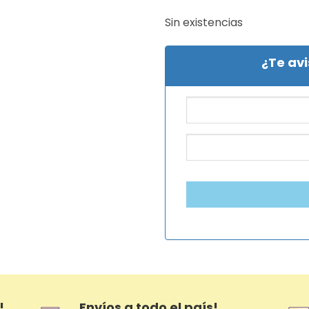
Sin existencias
¿Te av
!
Envíos a todo el país!