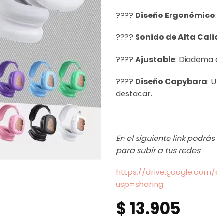
????
Diseño Ergonómico
????
Sonido de Alta Cal
????
Ajustable
: Diadema 
????
Diseño Capybara
: 
destacar.
En el siguiente link podrá
para subir a tus redes
https://drive.google.co
usp=sharing
$
13.905