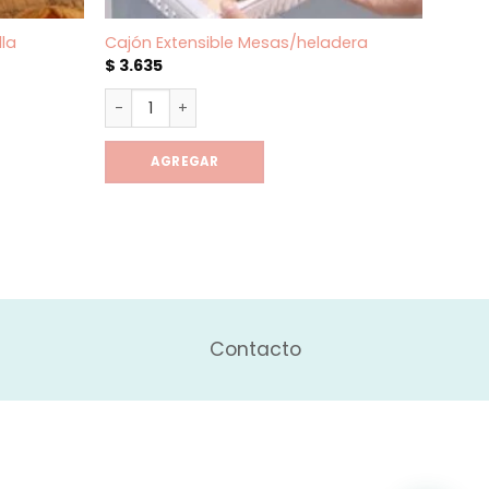
la
Cajón Extensible Mesas/heladera
Escur
$
3.635
$
70
Cajón Extensible Mesas/heladera cantidad
Escur
la aluminio cantidad
AGREGAR
Contacto