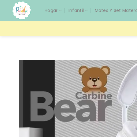
Saltar
Hogar
Infantil
Mates Y Set Mater
al
contenido