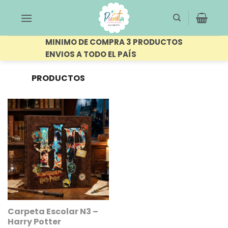
Saltar
al
contenido
MINIMO DE COMPRA 3 PRODUCTOS
ENVIOS A TODO EL PAÍS
PRODUCTOS
ETIQUETADOS “VUELTA
FILTRAR
AL COLE”
Carpeta Escolar N3 –
Harry Potter