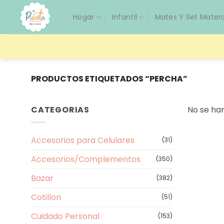
Saltar
Hogar
Infantil
Mates Y Set Mater
al
contenido
PRODUCTOS ETIQUETADOS “PERCHA”
CATEGORIAS
No se ha
Accesorios para Celulares
(31)
Accesorios/Complementos
(350)
Bazar
(382)
Cotillon
(51)
Cuidado Personal
(153)