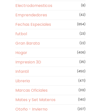
Electrodomesticos
(8)
Emprendedores
(42)
Fechas Especiales
(654)
futbol
(23)
Gran Barata
(22)
Hogar
(406)
Impresion 3D
(35)
Infantil
(450)
Libreria
(471)
Marcas Oficiales
(313)
Mates y Set Materos
(140)
Otoño - Invierno
(207)