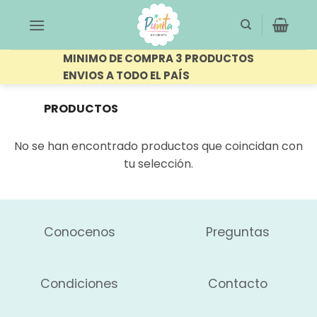
Saltar
al
contenido
MINIMO DE COMPRA 3 PRODUCTOS
ENVIOS A TODO EL PAÍS
PRODUCTOS
ETIQUETADOS
FILTRAR
“NECESSAIRE”
No se han encontrado productos que coincidan con
tu selección.
Conocenos
Preguntas
Condiciones
Contacto