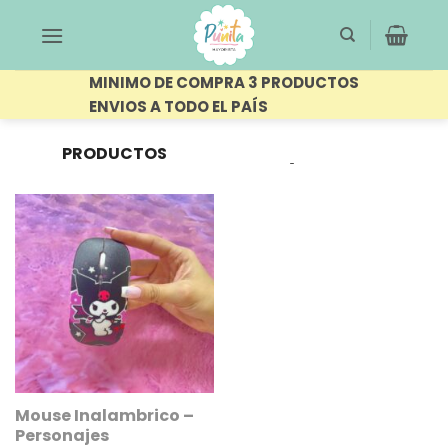
Saltar
al
contenido
MINIMO DE COMPRA 3 PRODUCTOS
ENVIOS A TODO EL PAÍS
PRODUCTOS
FILTRAR
ETIQUETADOS “MOUSE”
Mouse Inalambrico –
Personajes