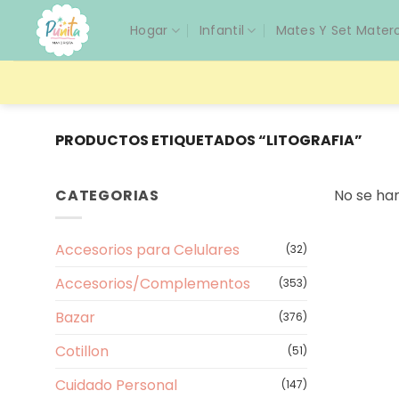
Saltar
Hogar
Infantil
Mates Y Set Mater
al
contenido
PRODUCTOS ETIQUETADOS “LITOGRAFIA”
CATEGORIAS
No se ha
Accesorios para Celulares
(32)
Accesorios/Complementos
(353)
Bazar
(376)
Cotillon
(51)
Cuidado Personal
(147)