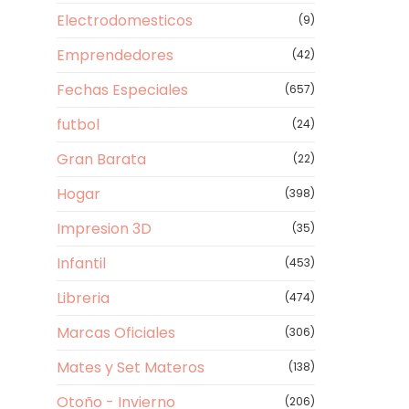
Electrodomesticos
(9)
Emprendedores
(42)
Fechas Especiales
(657)
futbol
(24)
Gran Barata
(22)
Hogar
(398)
Impresion 3D
(35)
Infantil
(453)
Libreria
(474)
Marcas Oficiales
(306)
Mates y Set Materos
(138)
Otoño - Invierno
(206)