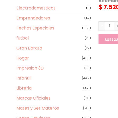
Alfombr
$
7.52
Electrodomesticos
(8)
Emprendedores
(42)
Alfombra 
Fechas Especiales
(653)
futbol
(23)
AGREG
Gran Barata
(22)
Hogar
(405)
Impresion 3D
(35)
Infantil
(449)
Libreria
(471)
Marcas Oficiales
(313)
Mates y Set Materos
(140)