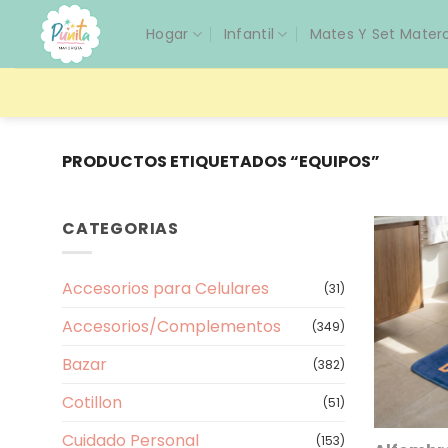
Saltar
Hogar
Infantil
Mates Y Set Mater
al
contenido
PRODUCTOS ETIQUETADOS “EQUIPOS”
CATEGORIAS
Accesorios para Celulares
(31)
Accesorios/Complementos
(349)
Bazar
(382)
Cotillon
(51)
Cuidado Personal
(153)