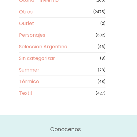
Otoño - Invierno
(206)
Otros
(2475)
Outlet
(2)
Personajes
(632)
Seleccion Argentina
(46)
Sin categorizar
(8)
Summer
(28)
Térmico
(48)
Textil
(427)
Conocenos