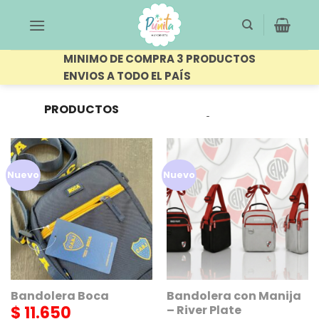
Saltar
al
contenido
MINIMO DE COMPRA 3 PRODUCTOS
ENVIOS A TODO EL PAÍS
PRODUCTOS
FILTRAR
ETIQUETADOS “CLUB”
Nuevo
Nuevo
Bandolera Boca
Bandolera con Manija
$
11.650
– River Plate