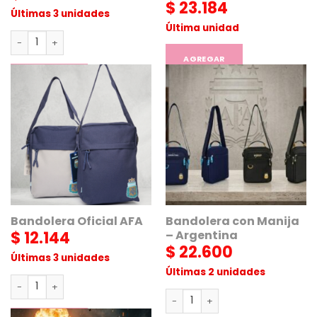
$
23.184
Últimas 3 unidades
Última unidad
Bandolera Boca cantidad
AGREGAR
AGREGAR
Bandolera Oficial AFA
Bandolera con Manija
$
12.144
– Argentina
$
22.600
Últimas 3 unidades
Últimas 2 unidades
Bandolera Oficial AFA cantidad
Bandolera con Manija - Argent