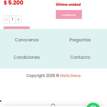
$
5.200
original
actual
Última unidad
era:
es:
$ 9.450.
$ 6.70
AGREGAR
Bolso Tote Bag - Coronados de Gloria cantidad
AGREGAR
Conocenos
Preguntas
Condiciones
Contacto
Copyright 2026 ©
Hola Deco