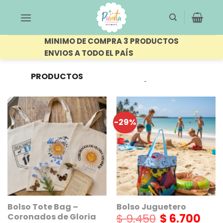
Saltar
al
contenido
MINIMO DE COMPRA 3 PRODUCTOS
ENVIOS A TODO EL PAÍS
PRODUCTOS
FILTRAR
ETIQUETADOS “BOLSA”
-29%
Bolso Tote Bag –
Bolso Juguetero
$
9.450
$
6.700
Coronados de Gloria
El
El
precio
precio