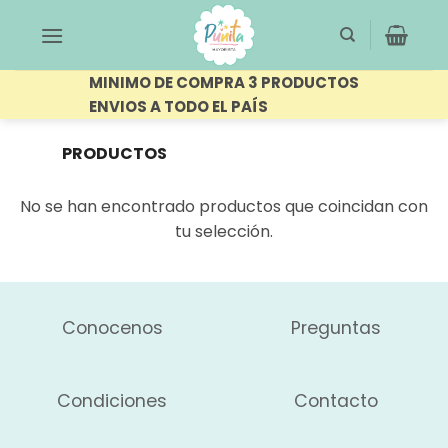
Saltar
al
contenido
MINIMO DE COMPRA 3 PRODUCTOS
ENVIOS A TODO EL PAÍS
PRODUCTOS
ETIQUETADOS
FILTRAR
“BATIDORA”
No se han encontrado productos que coincidan con
tu selección.
Conocenos
Preguntas
Condiciones
Contacto