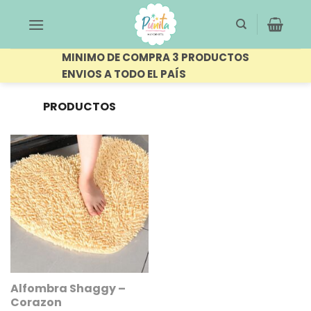
Saltar
al
contenido
MINIMO DE COMPRA 3 PRODUCTOS
ENVIOS A TODO EL PAÍS
PRODUCTOS
ETIQUETADOS
FILTRAR
“ALFOMBRA”
Alfombra Shaggy –
Corazon